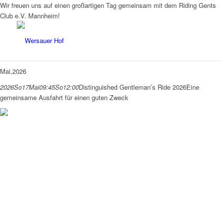
Wir freuen uns auf einen großartigen Tag gemeinsam mit dem Riding Gents
Club e.V. Mannheim!
Mai,2026
2026
So
17
Mai
09:45
So
12:00
Distinguished Gentleman’s Ride 2026
Eine
gemeinsame Ausfahrt für einen guten Zweck